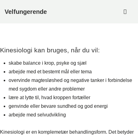
↓
ME
Velfungerende
Hop
til
Main
hovedindhold
Navigation
Kinesiologi kan bruges, når du vil:
skabe balance i krop, psyke og sjæl
arbejde med et bestemt mål eller tema
overvinde magtesløshed og negative tanker i forbindelse
med sygdom eller andre problemer
lære at lytte til, hvad kroppen fortæller
genvinde eller bevare sundhed og god energi
arbejde med selvudvikling
Kinesiologi er en komplemetær behandlingsform. Det betyder