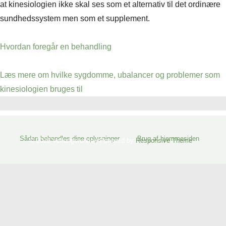
at kinesiologien ikke skal ses som et alternativ til det ordinære
sundhedssystem men som et supplement.
Hvordan foregår en behandling
Læs mere om hvilke sygdomme, ubalancer og problemer som
kinesiologien bruges til
Sidefods-
Sådan behandles dine oplysninger
Brug af hjemmesiden
© 2026
Velfungerende
| Powered by
Responsive Theme
menu